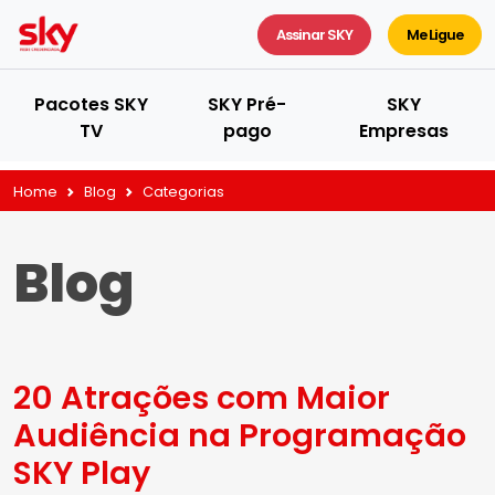
Assinar SKY
Me Ligue
Pacotes SKY
SKY Pré-
SKY
TV
pago
Empresas
Home
Blog
Categorias
Blog
20 Atrações com Maior
Audiência na Programação
SKY Play