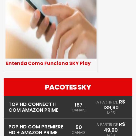
Entenda Como Funciona SKY Play
PACOTES SKY
R$
A PARTIR DE
TOP HD CONNECT II
187
139,90
COM AMAZON PRIME
CANAIS
MÊS
R$
A PARTIR DE
POP HD COM PREMIERE
50
49,90
HD + AMAZON PRIME
CANAIS
MÊS