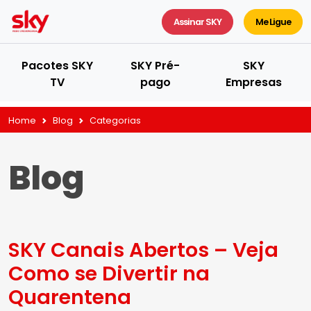
Assinar SKY
Me Ligue
Pacotes SKY
SKY Pré-
SKY
TV
pago
Empresas
Home
Blog
Categorias
Blog
SKY Canais Abertos – Veja
Como se Divertir na
Quarentena