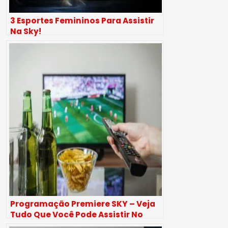
3 Esportes Femininos Para Assistir
Na Sky!
Programação Premiere SKY – Veja
Tudo Que Você Pode Assistir No
Canal!