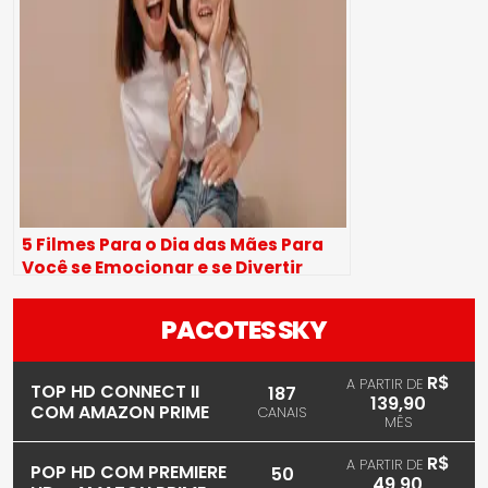
5 Filmes Para o Dia das Mães Para
Você se Emocionar e se Divertir
PACOTES SKY
R$
A PARTIR DE
TOP HD CONNECT II
187
139,90
COM AMAZON PRIME
CANAIS
MÊS
R$
A PARTIR DE
POP HD COM PREMIERE
50
49,90