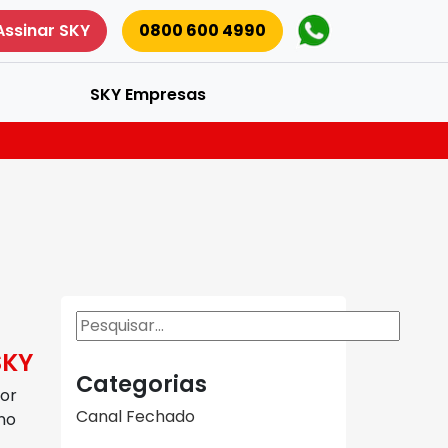
Assinar SKY
0800 600 4990
SKY Empresas
Pesquisar
SKY
Categorias
ior
Canal Fechado
no