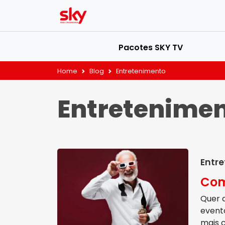
Pacotes SKY TV
Home
Blog
Entretenimento
Entretenime
Entr
Com
Quer 
evento
mais 