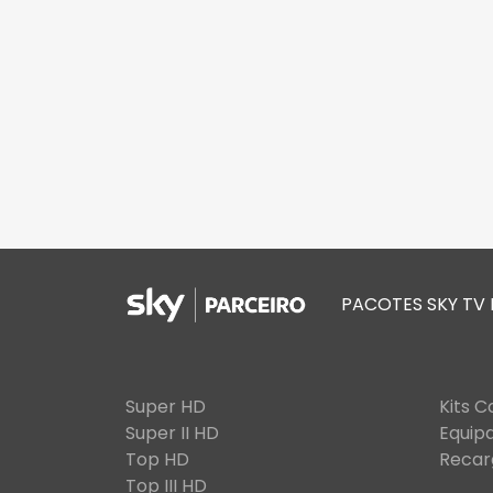
PACOTES SKY TV
Super HD
Kits 
Super II HD
Equip
Top HD
Recar
Top III HD