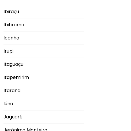
Ibiraçu
Ibitirama
Iconha
Irupi
Itaguaçu
Itapemirim
Itarana
Iúna
Jaguaré
Jerônimo Monteiro