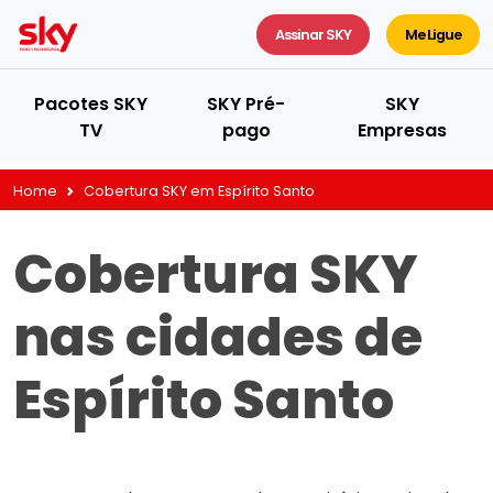
Assinar SKY
Me Ligue
Pacotes SKY
SKY Pré-
SKY
TV
pago
Empresas
Home
Cobertura SKY em Espírito Santo
Cobertura SKY
nas cidades de
Espírito Santo