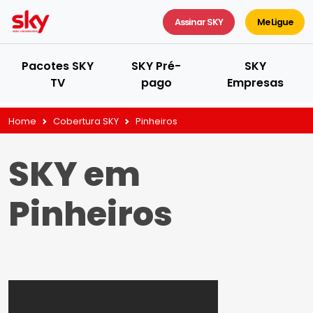
Assinar SKY
Me Ligue
Pacotes SKY
SKY Pré-
SKY
TV
pago
Empresas
Home
Cobertura SKY
Pinheiros
SKY em
Pinheiros