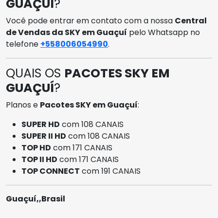
GUAÇUÍ
?
Você pode entrar em contato com a nossa
Central
de Vendas da SKY em Guaçuí
pelo Whatsapp no
telefone
+558006054990
.
QUAIS OS
PACOTES SKY EM
GUAÇUÍ
?
Planos e
Pacotes SKY em Guaçuí
:
SUPER HD
com 108 CANAIS
SUPER II HD
com 108 CANAIS
TOP HD
com 171 CANAIS
TOP II HD
com 171 CANAIS
TOP CONNECT
com 191 CANAIS
Guaçuí,,Brasil