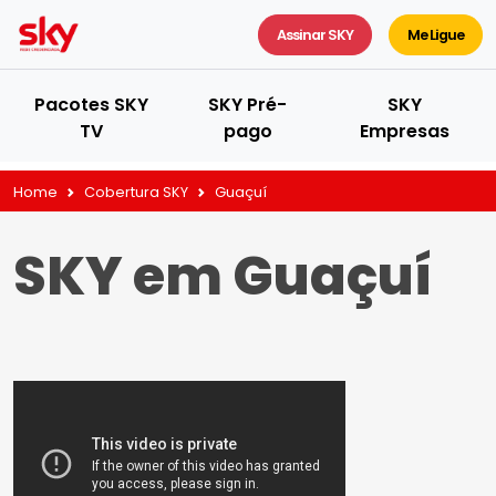
Assinar SKY
Me Ligue
Pacotes SKY
SKY Pré-
SKY
TV
pago
Empresas
Home
Cobertura SKY
Guaçuí
SKY em Guaçuí