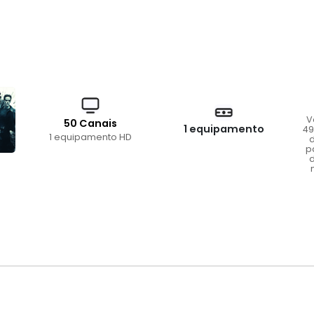
V
50 Canais
1 equipamento
49
1 equipamento HD
d
p
d