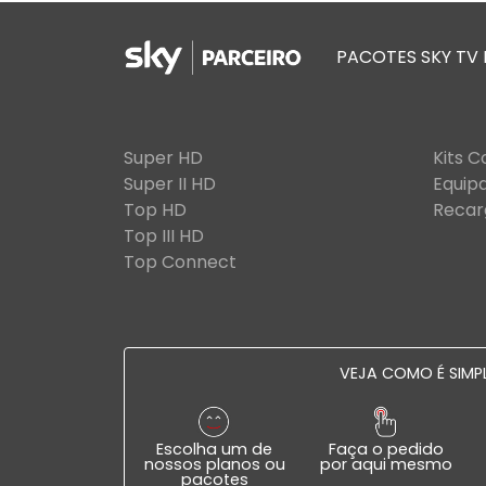
PACOTES SKY TV
Super HD
Kits 
Super II HD
Equip
Top HD
Recar
Top III HD
Top Connect
VEJA COMO É SIMPL
Escolha um de
Faça o pedido
nossos planos ou
por aqui mesmo
pacotes