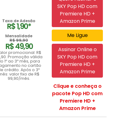
SKY Pop HD com
Premiere HD +
Amazon Prime
Taxa de Adesão
R$ 1,90*
Me Ligue
Mensalidade
R$ 99,90
R$ 49,90
Assinar Online o
alor promocional: R$
SKY Pop HD com
,90. Promoção válida
o 1º ao 3º mês, para
Premiere HD +
agamento no cartão
e crédito. Após o 3º
Amazon Prime
mês: valor fixo de R$
99,90/mês.
Clique e conheça o
pacote Pop HD com
Premiere HD +
Amazon Prime