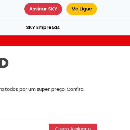
Assinar SKY
Me Ligue
SKY Empresas
HD
para todos por um super preço. Confira
Quero Assinar o