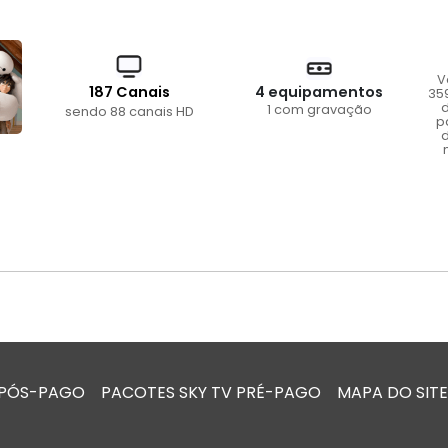
V
187 Canais
4 equipamentos
35
d
1 com gravação
sendo 88 canais HD
p
d
 PÓS-PAGO
PACOTES SKY TV PRÉ-PAGO
MAPA DO SITE