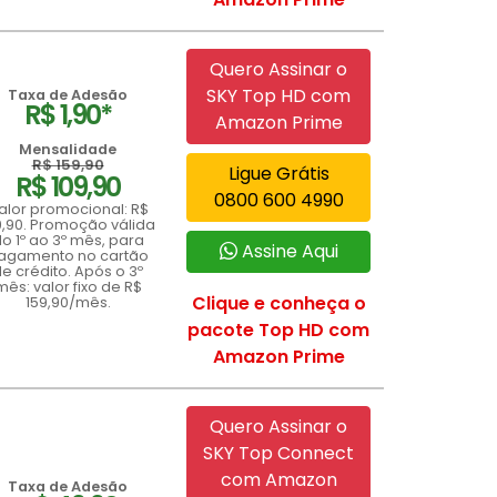
Quero Assinar o
SKY Top HD com
Taxa de Adesão
R$ 1,90*
Amazon Prime
Mensalidade
R$ 159,90
Ligue Grátis
R$ 109,90
0800 600 4990
alor promocional: R$
9,90. Promoção válida
o 1º ao 3º mês, para
Assine Aqui
agamento no cartão
e crédito. Após o 3º
mês: valor fixo de R$
Clique e conheça o
159,90/mês.
pacote Top HD com
Amazon Prime
Quero Assinar o
SKY Top Connect
com Amazon
Taxa de Adesão