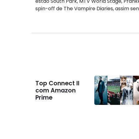
estão South Park, MTV World Stage, Pranked
spin-off de The Vampire Diaries, assim 
Top Connect II
com Amazon
Prime