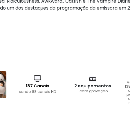
, Ridiculousness, Awkward., Catfish e The Vampire Diaries
sendo um dos destaques da programação da emissora em 2
V
187 Canais
2 equipamentos
13
d
1 com gravação
sendo 88 canais HD
p
d