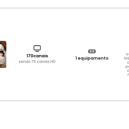
V
170canais
1 equipamento
10
sendo 75 canais HD
d
p
d