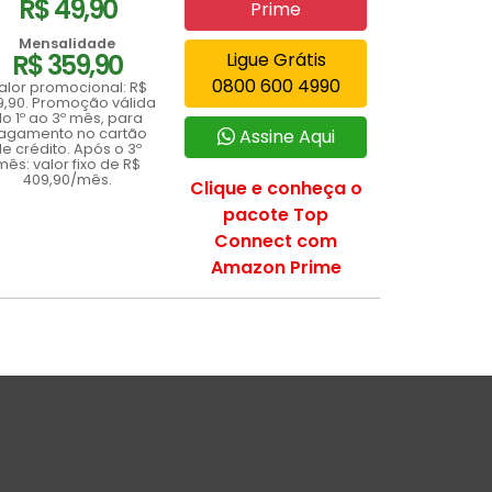
R$ 49,90
Prime
Mensalidade
R$ 359,90
Ligue Grátis
0800 600 4990
alor promocional: R$
9,90. Promoção válida
o 1º ao 3º mês, para
agamento no cartão
Assine Aqui
e crédito. Após o 3º
mês: valor fixo de R$
409,90/mês.
Clique e conheça o
pacote Top
Connect com
Amazon Prime