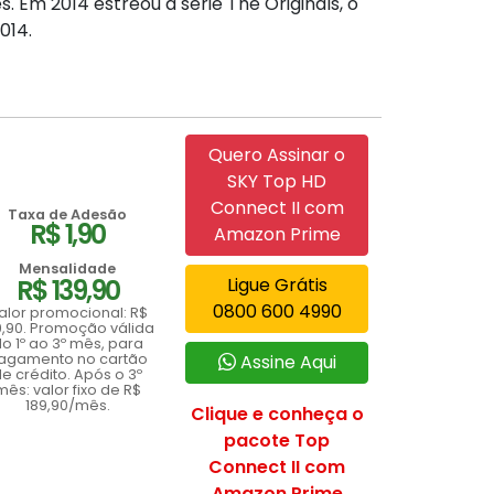
. Em 2014 estreou a série The Originals, o
014.
Quero Assinar o
SKY Top HD
Connect II com
Taxa de Adesão
R$ 1,90
Amazon Prime
Mensalidade
R$ 139,90
Ligue Grátis
0800 600 4990
alor promocional: R$
9,90. Promoção válida
o 1º ao 3º mês, para
agamento no cartão
Assine Aqui
e crédito. Após o 3º
mês: valor fixo de R$
189,90/mês.
Clique e conheça o
pacote Top
Connect II com
Amazon Prime