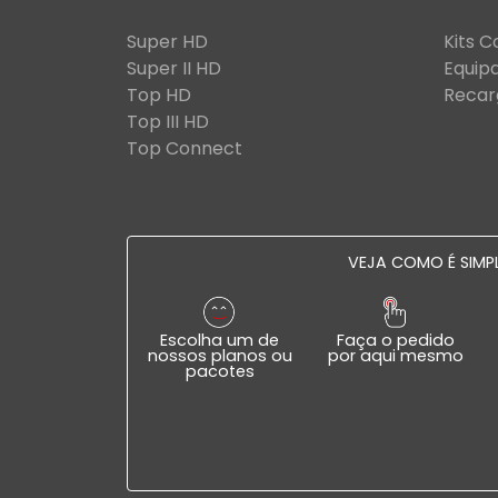
Super HD
Kits 
Super II HD
Equip
Top HD
Recar
Top III HD
Top Connect
VEJA COMO É SIMPL
Escolha um de
Faça o pedido
nossos planos ou
por aqui mesmo
pacotes