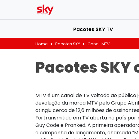
Pacotes SKY TV
Home
Pacotes SKY
Canal:
MTV
Pacotes SKY 
MTV é um canal de TV voltado ao público 
devolução da marca MTV pelo Grupo Abril, 
atingiu cerca de 12,6 milhões de assinante
Foi transmitido em TV aberta no país por
Guy Code e Pranked. A primeira operadora a
a campanha de lançamento, chamada “MTV A