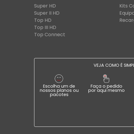
Super HD
Kits 
Super II HD
Equip
Top HD
Recar
Top III HD
Top Connect
VEJA COMO É SIMPL
Escolha um de
Faça o pedido
nossos planos ou
por aqui mesmo
pacotes