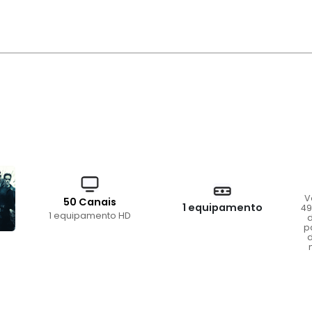
V
50 Canais
1 equipamento
49
1 equipamento HD
d
p
d