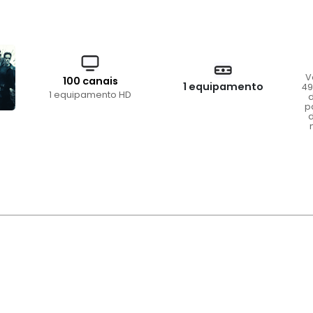
V
100 canais
1 equipamento
49
1 equipamento HD
d
p
d