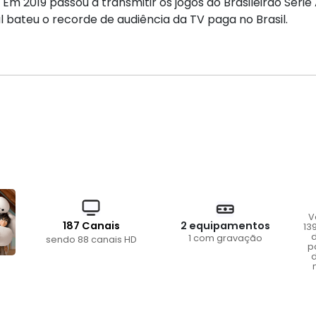
 2019 passou a transmitir os jogos do Brasileirão Série A
bateu o recorde de audiência da TV paga no Brasil.
V
187 Canais
2 equipamentos
13
d
1 com gravação
sendo 88 canais HD
p
d