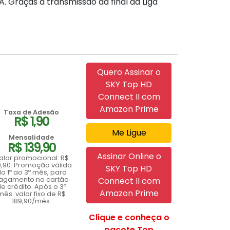
. Graças a transmissão da final da Liga
Quero Assinar o
SKY Top HD
Connect II com
Amazon Prime
Taxa de Adesão
R$ 1,90
Me Ligue
Mensalidade
R$ 139,90
Assinar Online o
alor promocional: R$
9,90. Promoção válida
SKY Top HD
o 1º ao 3º mês, para
agamento no cartão
Connect II com
e crédito. Após o 3º
Amazon Prime
mês: valor fixo de R$
189,90/mês.
Clique e conheça o
pacote Top