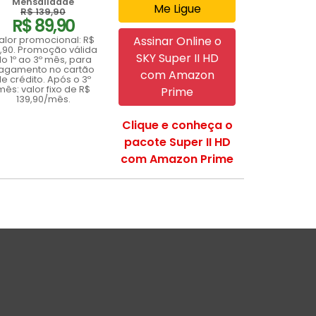
Mensalidade
Me Ligue
R$ 139,90
R$ 89,90
Assinar Online o
alor promocional: R$
,90. Promoção válida
SKY Super II HD
o 1º ao 3º mês, para
agamento no cartão
com Amazon
e crédito. Após o 3º
mês: valor fixo de R$
Prime
139,90/mês.
Clique e conheça o
pacote Super II HD
com Amazon Prime