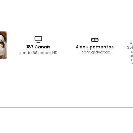
V
187 Canais
4 equipamentos
35
d
1 com gravação
sendo 88 canais HD
p
d