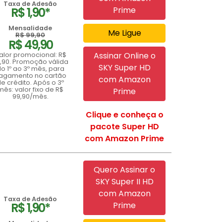
Taxa de Adesão
R$ 1,90*
Prime
Mensalidade
Me Ligue
R$ 99,90
R$ 49,90
Assinar Online o
alor promocional: R$
,90. Promoção válida
SKY Super HD
o 1º ao 3º mês, para
agamento no cartão
com Amazon
e crédito. Após o 3º
mês: valor fixo de R$
Prime
99,90/mês.
Clique e conheça o
pacote Super HD
com Amazon Prime
Quero Assinar o
SKY Super II HD
com Amazon
Taxa de Adesão
R$ 1,90*
Prime