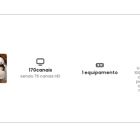
V
170canais
1 equipamento
10
sendo 75 canais HD
d
p
d