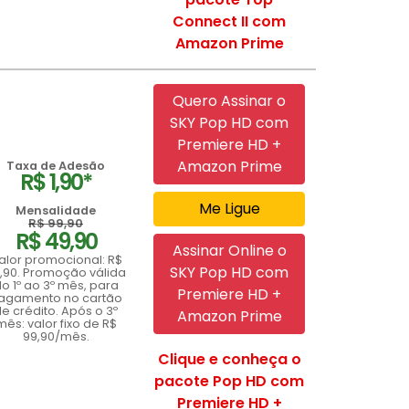
Connect II com
Amazon Prime
Quero Assinar o
SKY Pop HD com
Premiere HD +
Amazon Prime
Taxa de Adesão
R$ 1,90*
Me Ligue
Mensalidade
R$ 99,90
R$ 49,90
Assinar Online o
alor promocional: R$
SKY Pop HD com
,90. Promoção válida
o 1º ao 3º mês, para
Premiere HD +
agamento no cartão
e crédito. Após o 3º
Amazon Prime
mês: valor fixo de R$
99,90/mês.
Clique e conheça o
pacote Pop HD com
Premiere HD +