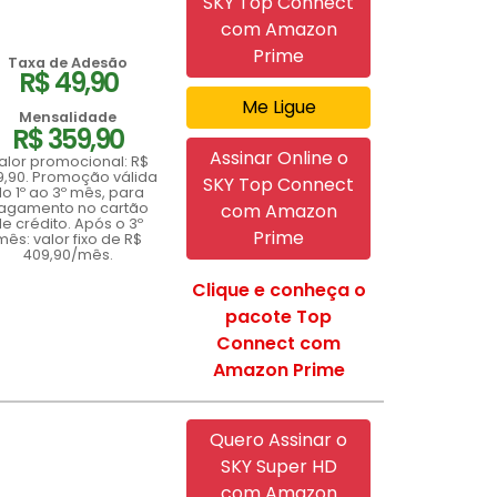
SKY Top Connect
com Amazon
Prime
Taxa de Adesão
R$ 49,90
Me Ligue
Mensalidade
R$ 359,90
Assinar Online o
alor promocional: R$
9,90. Promoção válida
SKY Top Connect
o 1º ao 3º mês, para
agamento no cartão
com Amazon
e crédito. Após o 3º
Prime
mês: valor fixo de R$
409,90/mês.
Clique e conheça o
pacote Top
Connect com
Amazon Prime
Quero Assinar o
SKY Super HD
com Amazon