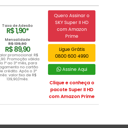
Quero Assinar o
SKY Super II HD
Taxa de Adesão
R$ 1,90*
com Amazon
Prime
Mensalidade
R$ 139,90
R$ 89,90
Ligue Grátis
alor promocional: R$
0800 600 4990
,90. Promoção válida
o 1º ao 3º mês, para
agamento no cartão
Assine Aqui
e crédito. Após o 3º
mês: valor fixo de R$
139,90/mês.
Clique e conheça o
pacote Super II HD
com Amazon Prime