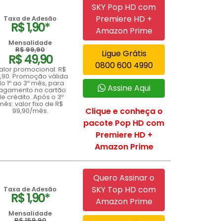
SKY Pop HD com
Premiere HD +
Taxa de Adesão
R$ 1,90*
Amazon Prime
Mensalidade
R$ 99,90
Ligue Grátis
R$ 49,90
0800 600 4990
alor promocional: R$
,90. Promoção válida
o 1º ao 3º mês, para
Assine Aqui
agamento no cartão
e crédito. Após o 3º
mês: valor fixo de R$
Clique e conheça o
99,90/mês.
pacote Pop HD com
Premiere HD +
Amazon Prime
Quero Assinar o
SKY Top HD com
Taxa de Adesão
R$ 1,90*
Amazon Prime
Mensalidade
R$ 159,90