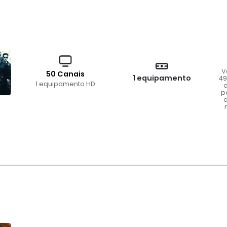
V
50 Canais
1 equipamento
49
1 equipamento HD
d
p
d