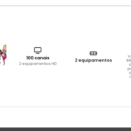
V
100 canais
2 equipamentos
89
2 equipamentos HD
d
p
d