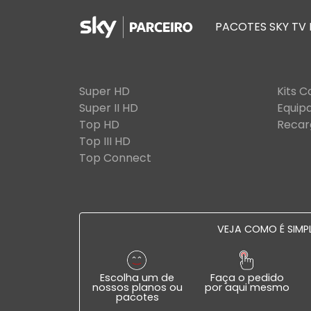
PACOTES SKY TV
Super HD
Kits 
Super II HD
Equip
Top HD
Recar
Top III HD
Top Connect
VEJA COMO É SIMPL
Escolha um de
Faça o pedido
nossos planos ou
por aqui mesmo
pacotes