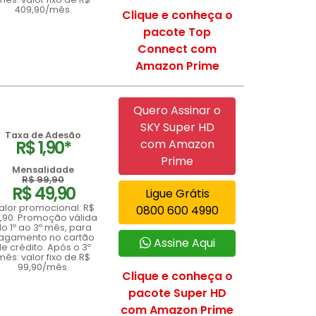
409,90/mês.
Clique e conheça o
pacote Top
Connect com
Amazon Prime
Quero Assinar o
SKY Super HD
Taxa de Adesão
R$ 1,90*
com Amazon
Prime
Mensalidade
R$ 99,90
R$ 49,90
Ligue Grátis
alor promocional: R$
0800 600 4990
,90. Promoção válida
o 1º ao 3º mês, para
agamento no cartão
Assine Aqui
e crédito. Após o 3º
mês: valor fixo de R$
99,90/mês.
Clique e conheça o
pacote Super HD
com Amazon Prime