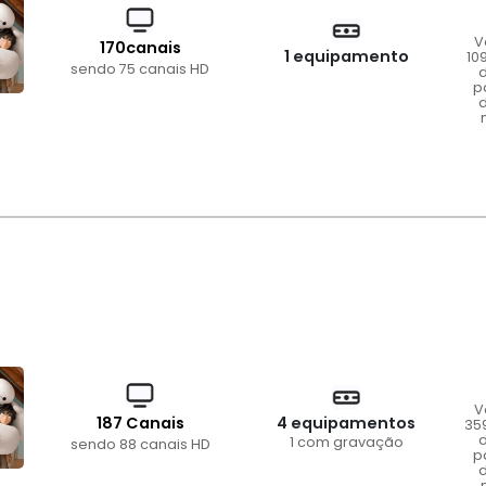
V
170canais
1 equipamento
10
sendo 75 canais HD
d
p
d
V
187 Canais
4 equipamentos
35
d
1 com gravação
sendo 88 canais HD
p
d