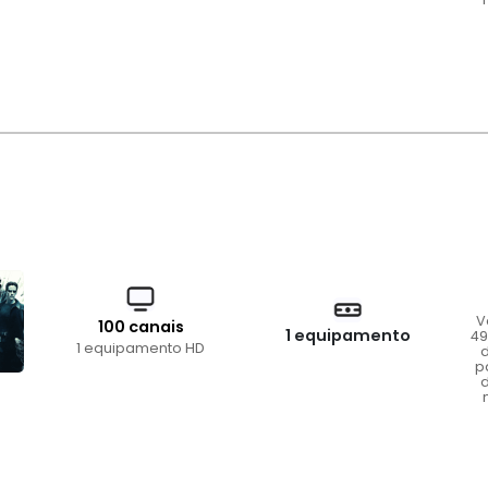
V
100 canais
1 equipamento
49
1 equipamento HD
d
p
d