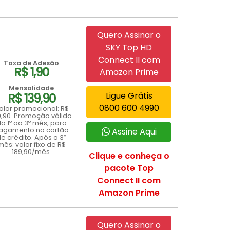
Quero Assinar o
SKY Top HD
Connect II com
Taxa de Adesão
R$ 1,90
Amazon Prime
Mensalidade
R$ 139,90
Ligue Grátis
0800 600 4990
alor promocional: R$
9,90. Promoção válida
o 1º ao 3º mês, para
agamento no cartão
Assine Aqui
e crédito. Após o 3º
mês: valor fixo de R$
189,90/mês.
Clique e conheça o
pacote Top
Connect II com
Amazon Prime
Quero Assinar o