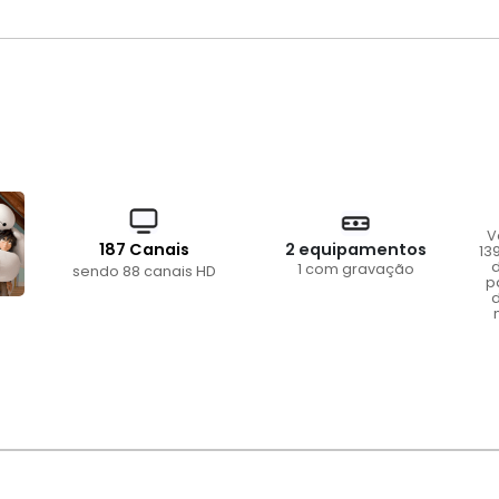
V
187 Canais
2 equipamentos
13
d
1 com gravação
sendo 88 canais HD
p
d