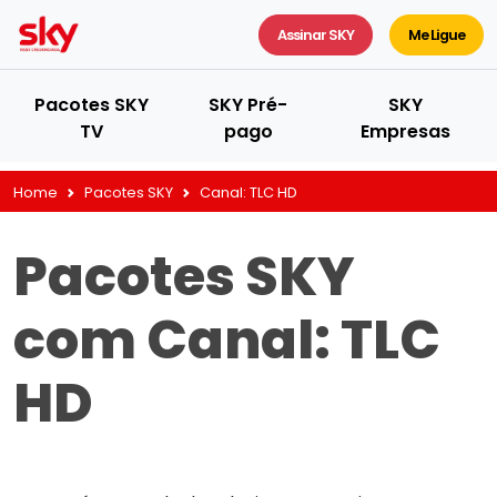
Assinar SKY
Me Ligue
Pacotes SKY
SKY Pré-
SKY
TV
pago
Empresas
Home
Pacotes SKY
Canal:
TLC HD
Pacotes SKY
com Canal:
TLC
HD