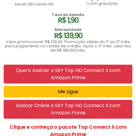
1 com gravação
sendo 88 canais HD
Taxa de Adesão
R$ 1,90
Mensalidade
R$ 139,90
Valor promocional: R$ 139,90. Promoção válida do 1º ao 3º mês,
para pagamento no cartão de crédito. Após o 3º mês: valor fixo
de R$ 189,90/mês.
Quero Assinar o SKY Top HD Connect II com
Amazon Prime
Me Ligue
Assinar Online o SKY Top HD Connect II com
Amazon Prime
Clique e conheça o pacote Top Connect II com
Amazon Prime