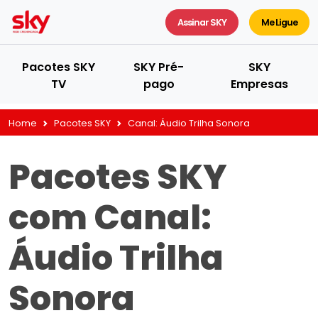
Assinar SKY
Me Ligue
Pacotes SKY
SKY Pré-
SKY
TV
pago
Empresas
Home
Pacotes SKY
Canal:
Áudio Trilha Sonora
Pacotes SKY
com Canal:
Áudio Trilha
Sonora