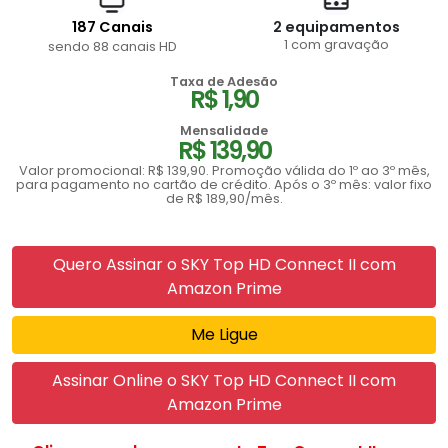
187 Canais
2 equipamentos
1 com gravação
sendo 88 canais HD
Taxa de Adesão
R$ 1,90
Mensalidade
R$ 139,90
Valor promocional: R$ 139,90. Promoção válida do 1º ao 3º mês,
para pagamento no cartão de crédito. Após o 3º mês: valor fixo
de R$ 189,90/mês.
Quero Assinar o SKY Top HD Connect II com
Amazon Prime
Me Ligue
Assinar Online o SKY Top HD Connect II com
Amazon Prime