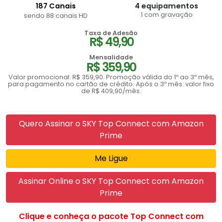
187 Canais
4 equipamentos
1 com gravação
sendo 88 canais HD
Taxa de Adesão
R$ 49,90
Mensalidade
R$ 359,90
Valor promocional: R$ 359,90. Promoção válida do 1º ao 3º mês,
para pagamento no cartão de crédito. Após o 3º mês: valor fixo
de R$ 409,90/mês.
Quero Assinar o SKY Top Connect com Amazon
Prime
Me Ligue
Assinar Online o SKY Top Connect com Amazon
Prime
Clique e conheça o pacote Top Connect com