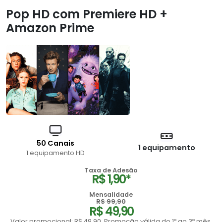
Pop HD com Premiere HD +
Amazon Prime
50 Canais
1 equipamento
1 equipamento HD
Taxa de Adesão
R$ 1,90*
Mensalidade
R$ 99,90
R$ 49,90
Valor promocional: R$ 49,90. Promoção válida do 1º ao 3º mês,