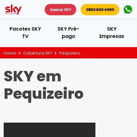
Assinar SKY
0800 600 4990
Pacotes SKY
SKY Pré-
SKY
TV
pago
Empresas
Home
Cobertura SKY
Pequizeiro
SKY em
Pequizeiro