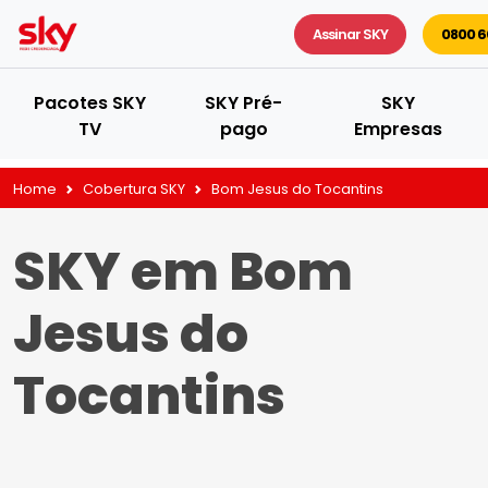
Assinar SKY
0800 6
Pacotes SKY
SKY Pré-
SKY
TV
pago
Empresas
Home
Cobertura SKY
Bom Jesus do Tocantins
SKY em Bom
Jesus do
Tocantins