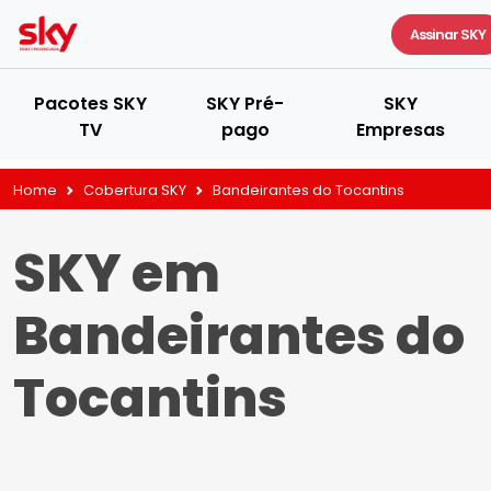
Assinar SKY
Pacotes SKY
SKY Pré-
SKY
TV
pago
Empresas
Home
Cobertura SKY
Bandeirantes do Tocantins
SKY em
Bandeirantes do
Tocantins