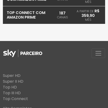
MÊS
R$
A PARTIR DE
TOP CONNECT COM
187
359,90
AMAZON PRIME
CANAIS
MÊS
Super HD
Super II HD
Top HD
Top III HD
Top Connect