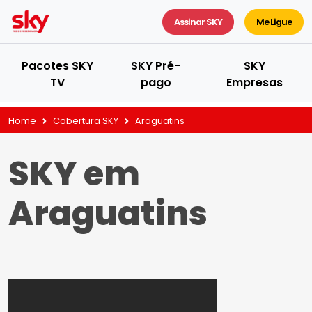
Assinar SKY
Me Ligue
Pacotes SKY
SKY Pré-
SKY
TV
pago
Empresas
Home
Cobertura SKY
Araguatins
SKY em
Araguatins