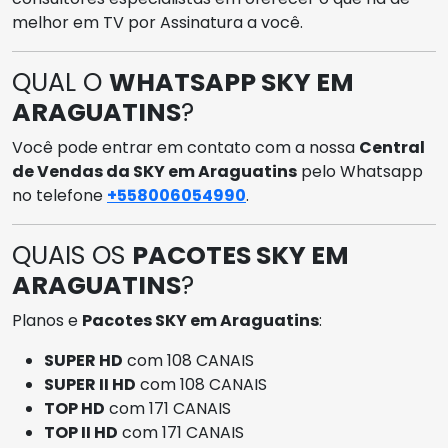
melhor em TV por Assinatura a você.
QUAL O
WHATSAPP SKY EM
ARAGUATINS
?
Você pode entrar em contato com a nossa
Central
de Vendas da SKY em Araguatins
pelo Whatsapp
no telefone
+558006054990
.
QUAIS OS
PACOTES SKY EM
ARAGUATINS
?
Planos e
Pacotes SKY em Araguatins
:
SUPER HD
com 108 CANAIS
SUPER II HD
com 108 CANAIS
TOP HD
com 171 CANAIS
TOP II HD
com 171 CANAIS