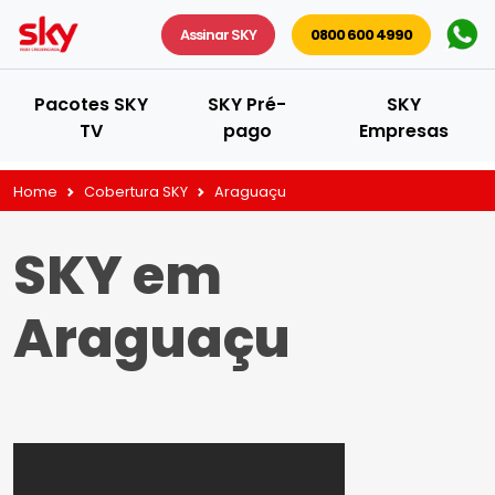
Assinar SKY
0800 600 4990
Pacotes SKY
SKY Pré-
SKY
TV
pago
Empresas
Home
Cobertura SKY
Araguaçu
SKY em
Araguaçu