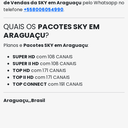
de Vendas da SKY em Araguaçu
pelo Whatsapp no
telefone
+558006054990
.
QUAIS OS
PACOTES SKY EM
ARAGUAÇU
?
Planos e
Pacotes SKY em Araguaçu
:
SUPER HD
com 108 CANAIS
SUPER II HD
com 108 CANAIS
TOP HD
com 171 CANAIS
TOP II HD
com 171 CANAIS
TOP CONNECT
com 191 CANAIS
Araguaçu,,Brasil