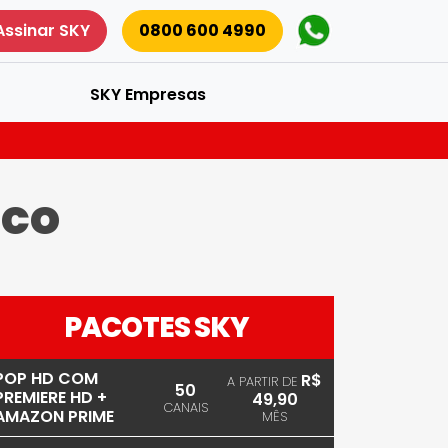
Assinar SKY
0800 600 4990
SKY Empresas
sco
PACOTES SKY
POP HD COM
R$
A PARTIR DE
50
PREMIERE HD +
49,90
CANAIS
AMAZON PRIME
MÊS