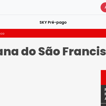
SKY Pré-pago
sco
na do São Franci