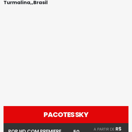
Turmalina,,Brasil
PACOTES SKY
R$
A PARTIR DE
POP HD COM PREMIERE
50