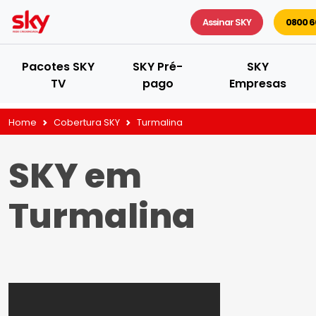
Assinar SKY
0800 6
Pacotes SKY
SKY Pré-
SKY
TV
pago
Empresas
Home
Cobertura SKY
Turmalina
SKY em
Turmalina