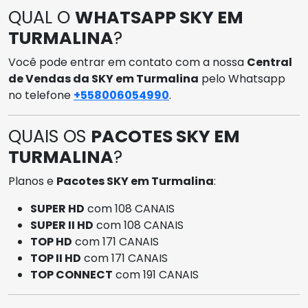
QUAL O
WHATSAPP SKY EM
TURMALINA
?
Você pode entrar em contato com a nossa
Central
de Vendas da SKY em Turmalina
pelo Whatsapp
no telefone
+558006054990
.
QUAIS OS
PACOTES SKY EM
TURMALINA
?
Planos e
Pacotes SKY em Turmalina
:
SUPER HD
com 108 CANAIS
SUPER II HD
com 108 CANAIS
TOP HD
com 171 CANAIS
TOP II HD
com 171 CANAIS
TOP CONNECT
com 191 CANAIS