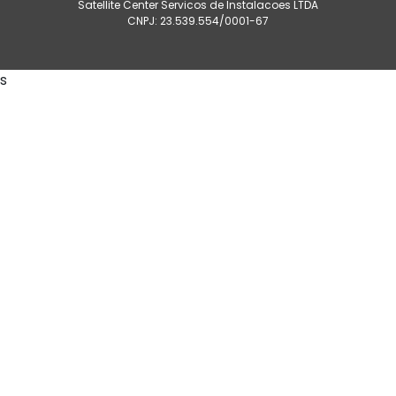
Satellite Center Servicos de Instalacoes LTDA
CNPJ: 23.539.554/0001-67
s