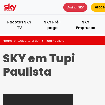
Assinar SKY
0800 6
Pacotes SKY
SKY Pré-
SKY
TV
pago
Empresas
Home
Cobertura SKY
Tupi Paulista
SKY em Tupi
Paulista