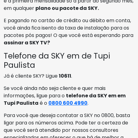
e a primeira mensalidade só a partir do segundo mês,
em qualquer
plano ou pacote da SKY.
E pagando no cartão de crédito ou débito em conta,
você ainda fica isento da taxa de instalação para os
pacotes pós pagos! O que você está esperando para
assinar a SKY TV?
Telefone da SKY em de Tupi
Paulista
Já é cliente SKY? Ligue
10611
.
Se você ainda não seja cliente e quer mais
informações, ligue para o
telefone da SKY em em
Tupi Paulista
é o
0800 600 4990
.
Para você que deseja contatar a SKY no 0800, basta
ligar para os números acima. Pode ter a certeza de
que você será atendido por nossos consultores
especializados em oferecer o que há de melhor a