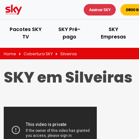
Assinar SKY
0800 6
Pacotes SKY
SKY Pré-
SKY
TV
pago
Empresas
Home
Cobertura SKY
Silveiras
SKY em Silveiras