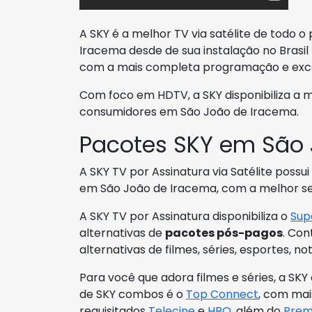
A SKY é a melhor TV via satélite de todo 
Iracema desde de sua instalação no Brasil
com a mais completa programação e exc
Com foco em HDTV, a SKY disponibiliza a 
consumidores em São João de Iracema.
Pacotes SKY em São 
A SKY TV por Assinatura via Satélite possui
em São João de Iracema, com a melhor se
A SKY TV por Assinatura disponibiliza o
Sup
alternativas de
pacotes pós-pagos
. Con
alternativas de filmes, séries, esportes, no
Para você que adora filmes e séries, a S
de SKY combos é o
Top Connect
, com mai
requisitados
Telecine
e
HBO
, além do
Prem