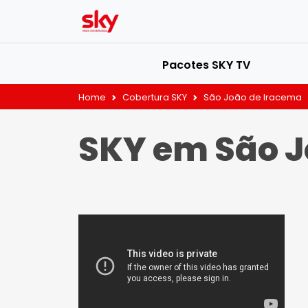
Pacotes SKY TV
Home
Cobertura SKY
São João de Iracema
SKY em São J