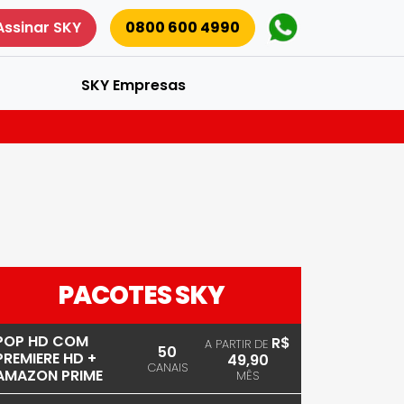
Assinar SKY
0800 600 4990
SKY Empresas
PACOTES SKY
POP HD COM
R$
A PARTIR DE
50
PREMIERE HD +
49,90
CANAIS
AMAZON PRIME
MÊS