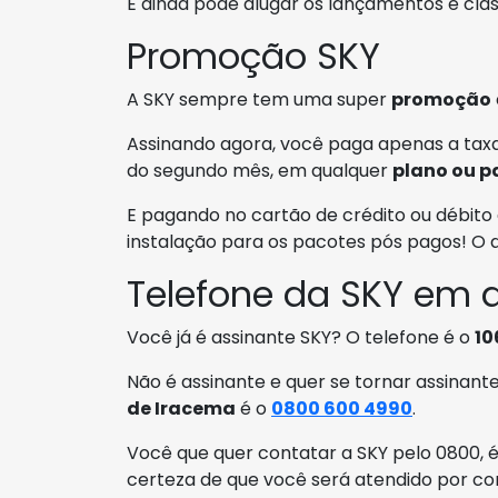
E ainda pode alugar os lançamentos e clá
Promoção SKY
A SKY sempre tem uma super
promoção
Assinando agora, você paga apenas a taxa
do segundo mês, em qualquer
plano ou p
E pagando no cartão de crédito ou débito 
instalação para os pacotes pós pagos! O
Telefone da SKY em 
Você já é assinante SKY? O telefone é o
10
Não é assinante e quer se tornar assinant
de Iracema
é o
0800 600 4990
.
Você que quer contatar a SKY pelo 0800, é 
certeza de que você será atendido por co