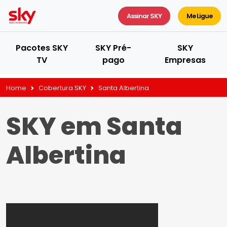
Assinar SKY
Me Ligue
Pacotes SKY
SKY Pré-
SKY
TV
pago
Empresas
Home
Cobertura SKY
Santa Albertina
SKY em Santa
Albertina