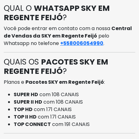
QUAL O
WHATSAPP SKY EM
REGENTE FEIJÓ
?
Você pode entrar em contato com a nossa
Central
de Vendas da SKY em Regente Feijó
pelo
Whatsapp no telefone
+558006054990
.
QUAIS OS
PACOTES SKY EM
REGENTE FEIJÓ
?
Planos e
Pacotes SKY em Regente Feijó
:
SUPER HD
com 108 CANAIS
SUPER II HD
com 108 CANAIS
TOP HD
com 171 CANAIS
TOP II HD
com 171 CANAIS
TOP CONNECT
com 191 CANAIS