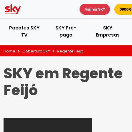
Assinar SKY
0800 6
Pacotes SKY
SKY Pré-
SKY
TV
pago
Empresas
Home
Cobertura SKY
Regente Feijó
SKY em Regente
Feijó