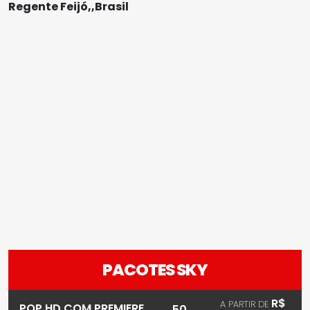
Regente Feijó,,Brasil
PACOTES SKY
R$
A PARTIR DE
POP HD COM PREMIERE
50