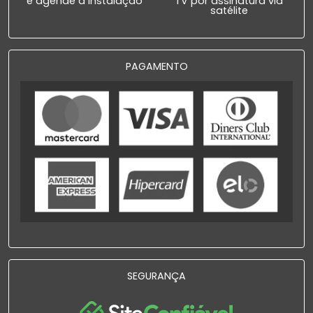
e agende a instalação
TV por assinatura via
satélite
PAGAMENTO
SEGURANÇA