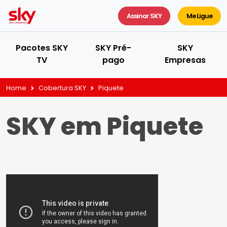
Assinar SKY
Me Ligue
Pacotes SKY
SKY Pré-
SKY
TV
pago
Empresas
Home
Cobertura SKY
Piquete
SKY em Piquete