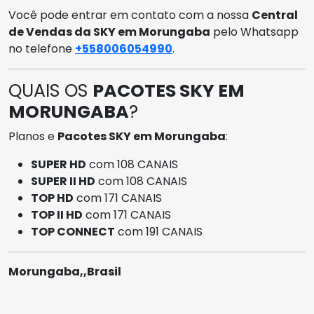
Você pode entrar em contato com a nossa
Central
de Vendas da SKY em Morungaba
pelo Whatsapp
no telefone
+558006054990
.
QUAIS OS
PACOTES SKY EM
MORUNGABA
?
Planos e
Pacotes SKY em Morungaba
:
SUPER HD
com 108 CANAIS
SUPER II HD
com 108 CANAIS
TOP HD
com 171 CANAIS
TOP II HD
com 171 CANAIS
TOP CONNECT
com 191 CANAIS
Morungaba,,Brasil