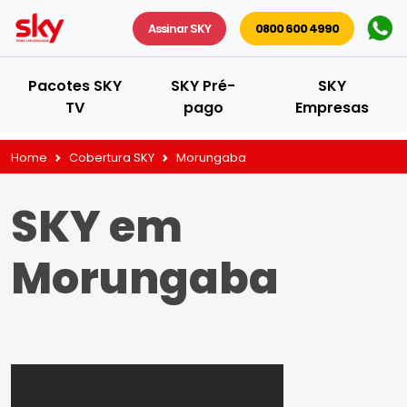
Assinar SKY
0800 600 4990
Pacotes SKY
SKY Pré-
SKY
TV
pago
Empresas
Home
Cobertura SKY
Morungaba
SKY em
Morungaba