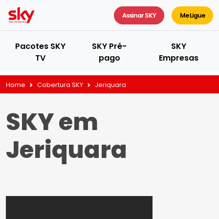
Assinar SKY
Me Ligue
Pacotes SKY
SKY Pré-
SKY
TV
pago
Empresas
Home
Cobertura SKY
Jeriquara
SKY em
Jeriquara