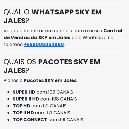
QUAL O
WHATSAPP SKY EM
JALES
?
Você pode entrar em contato com a nossa
Central
de Vendas da SKY em Jales
pelo Whatsapp no
telefone
+558006054990
.
QUAIS OS
PACOTES SKY EM
JALES
?
Planos e
Pacotes SKY em Jales
:
SUPER HD
com 108 CANAIS
SUPER II HD
com 108 CANAIS
TOP HD
com 171 CANAIS
TOP II HD
com 171 CANAIS
TOP CONNECT
com 191 CANAIS