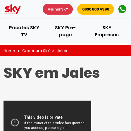
Assinar SKY
0800 600 4990
Pacotes SKY
SKY Pré-
SKY
TV
pago
Empresas
Home
Cobertura SKY
Jales
SKY em Jales