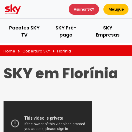
Assinar SKY
Me Ligue
Pacotes SKY
SKY Pré-
SKY
TV
pago
Empresas
Home
Cobertura SKY
Florínia
SKY em Florínia