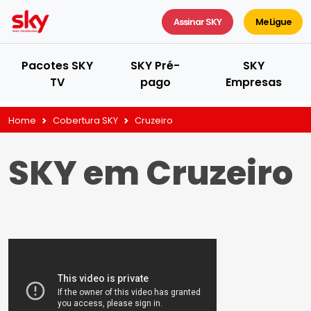
Assinar SKY
Me Ligue
Pacotes SKY
SKY Pré-
SKY
TV
pago
Empresas
Home
Cobertura SKY
Cruzeiro
SKY em Cruzeiro