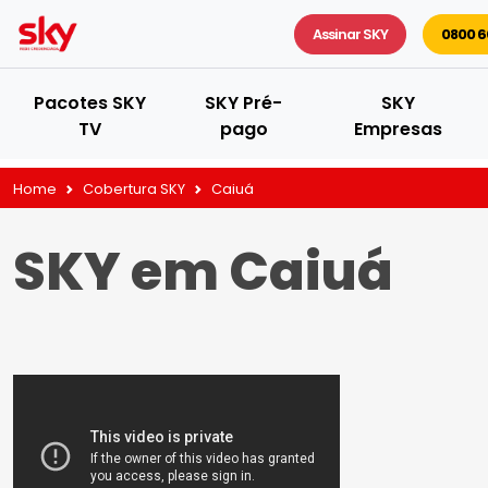
Assinar SKY
0800 6
Pacotes SKY
SKY Pré-
SKY
TV
pago
Empresas
Home
Cobertura SKY
Caiuá
SKY em Caiuá