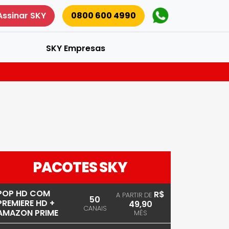
Assinar SKY
0800 600 4990
SKY Empresas
PACOTES SKY
POP HD COM
R$
A PARTIR DE
50
PREMIERE HD +
49,90
CANAIS
AMAZON PRIME
MÊS