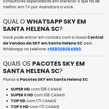
consultores especialistas em oferecer o que há de
melhor em TV por Assinatura a você.
QUAL O
WHATSAPP SKY EM
SANTA HELENA SC
?
Você pode entrar em contato com a nossa
Central
de Vendas da SKY em Santa Helena SC
pelo
Whatsapp no telefone
+558006054990
.
QUAIS OS
PACOTES SKY EM
SANTA HELENA SC
?
Planos e
Pacotes SKY em Santa Helena SC
:
SUPER HD
com 108 CANAIS
SUPER II HD
com 108 CANAIS
TOP HD
com 171 CANAIS
TOP II HD
com 171 CANAIS