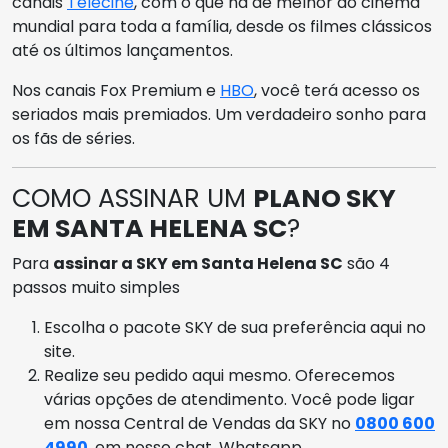
canais
Telecine
, com o que há de melhor do cinema
mundial para toda a família, desde os filmes clássicos
até os últimos lançamentos.
Nos canais Fox Premium e
HBO
, você terá acesso os
seriados mais premiados. Um verdadeiro sonho para
os fãs de séries.
COMO ASSINAR UM
PLANO SKY
EM SANTA HELENA SC
?
Para
assinar a SKY em Santa Helena SC
são 4
passos muito simples
Escolha o pacote SKY de sua preferência aqui no
site.
Realize seu pedido aqui mesmo. Oferecemos
várias opções de atendimento. Você pode ligar
em nossa Central de Vendas da SKY no
0800 600
4990
, em nosso chat, Whatsapp