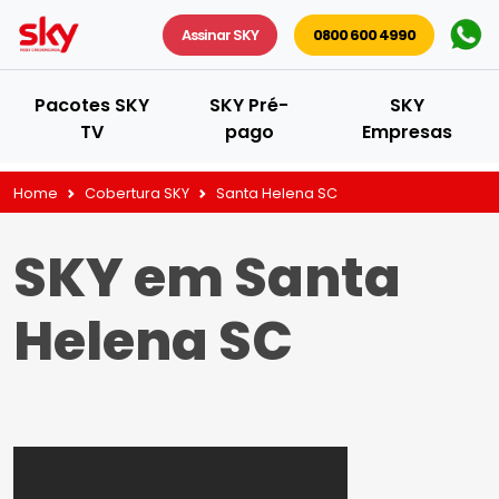
Assinar SKY
0800 600 4990
Pacotes SKY
SKY Pré-
SKY
TV
pago
Empresas
Home
Cobertura SKY
Santa Helena SC
SKY em Santa
Helena SC