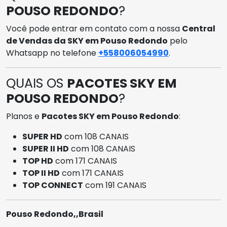
POUSO REDONDO
?
Você pode entrar em contato com a nossa
Central
de Vendas da SKY em Pouso Redondo
pelo
Whatsapp no telefone
+558006054990
.
QUAIS OS
PACOTES SKY EM
POUSO REDONDO
?
Planos e
Pacotes SKY em Pouso Redondo
:
SUPER HD
com 108 CANAIS
SUPER II HD
com 108 CANAIS
TOP HD
com 171 CANAIS
TOP II HD
com 171 CANAIS
TOP CONNECT
com 191 CANAIS
Pouso Redondo,,Brasil