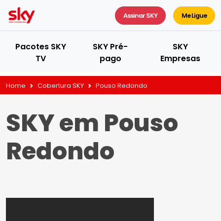
Assinar SKY
Me Ligue
Pacotes SKY
SKY Pré-
SKY
TV
pago
Empresas
Home
Cobertura SKY
Pouso Redondo
SKY em Pouso
Redondo