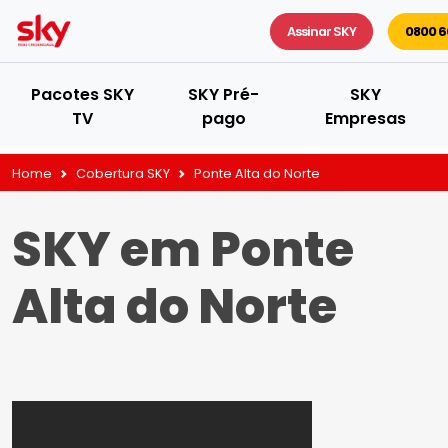
Assinar SKY
0800 6
Pacotes SKY
SKY Pré-
SKY
TV
pago
Empresas
Home
Cobertura SKY
Ponte Alta do Norte
SKY em Ponte
Alta do Norte