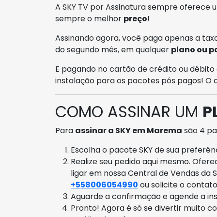
A SKY TV por Assinatura sempre oferece
sempre o melhor
preço
!
Assinando agora, você paga apenas a taxa
do segundo mês, em qualquer
plano ou p
E pagando no cartão de crédito ou débito 
instalação para os pacotes pós pagos! O
COMO ASSINAR UM
P
Para
assinar a SKY em Marema
são 4 pa
Escolha o pacote SKY de sua preferênci
Realize seu pedido aqui mesmo. Ofer
ligar em nossa Central de Vendas da 
+558006054990
ou solicite o contat
Aguarde a confirmação e agende a ins
Pronto! Agora é só se divertir muito c