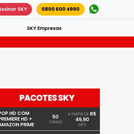
Assinar SKY
0800 600 4990
SKY Empresas
PACOTES SKY
POP HD COM
R$
A PARTIR DE
50
PREMIERE HD +
49,90
CANAIS
AMAZON PRIME
MÊS