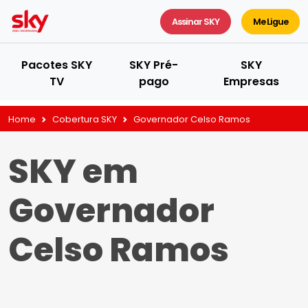
Assinar SKY
Me Ligue
Pacotes SKY
SKY Pré-
SKY
TV
pago
Empresas
Home
Cobertura SKY
Governador Celso Ramos
SKY em
Governador
Celso Ramos