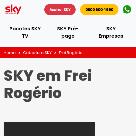
Assinar SKY
0800 600 4990
Pacotes SKY
SKY Pré-
SKY
TV
pago
Empresas
Home
Cobertura SKY
Frei Rogério
SKY em Frei
Rogério