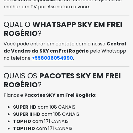
melhor em TV por Assinatura a você.
QUAL O
WHATSAPP SKY EM FREI
ROGÉRIO
?
Você pode entrar em contato com a nossa
Central
de Vendas da SKY em Frei Rogério
pelo Whatsapp
no telefone
+558006054990
.
QUAIS OS
PACOTES SKY EM FREI
ROGÉRIO
?
Planos e
Pacotes SKY em Frei Rogério
:
SUPER HD
com 108 CANAIS
SUPER II HD
com 108 CANAIS
TOP HD
com 171 CANAIS
TOP II HD
com 171 CANAIS