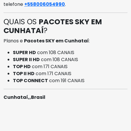
telefone
+558006054990
.
QUAIS OS
PACOTES SKY EM
CUNHATAÍ
?
Planos e
Pacotes SKY em Cunhataí
:
SUPER HD
com 108 CANAIS
SUPER II HD
com 108 CANAIS
TOP HD
com 171 CANAIS
TOP II HD
com 171 CANAIS
TOP CONNECT
com 191 CANAIS
Cunhataí,,Brasil