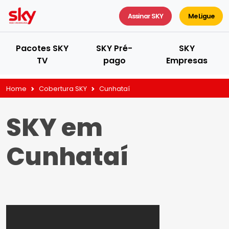
Assinar SKY
Me Ligue
Pacotes SKY
SKY Pré-
SKY
TV
pago
Empresas
Home
Cobertura SKY
Cunhataí
SKY em
Cunhataí