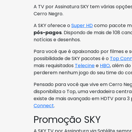
A TV por Assinatura SKY tem várias opçõ
Cerro Negro.
A SKY oferece o
Super HD
como pacote mai
pós-pagos
. Dispondo de mais de 108 cana
notícias e desenhos.
Para você que é apaixonado por filmes e 
possibilidade de SKY pacotes é o
Top Con
mais requisitados
Telecine
e
HBO
, além do
perderem nenhum jogo do seu time do co
Pensado para você que vive em Cerro Neg
disponibiliza o Top, uma verdadeira cent
existe de mais avançado em HDTV para 3
Connect
.
Promoção SKY
A SKY TV por Assinatura via Satélite sem