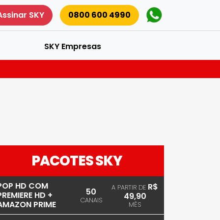
Assinar SKY
0800 600 4990
SKY Empresas
PACOTES SKY
POP HD COM
R$
A PARTIR DE
50
PREMIERE HD +
49,90
CANAIS
AMAZON PRIME
MÊS