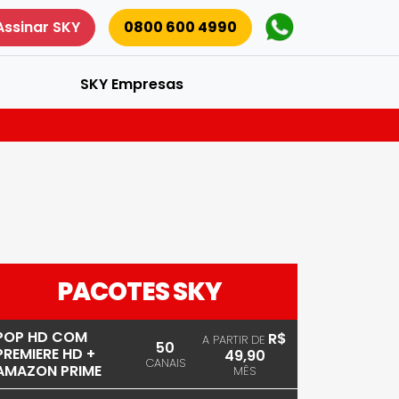
Assinar SKY
0800 600 4990
SKY Empresas
PACOTES SKY
POP HD COM
R$
A PARTIR DE
50
PREMIERE HD +
49,90
CANAIS
AMAZON PRIME
MÊS