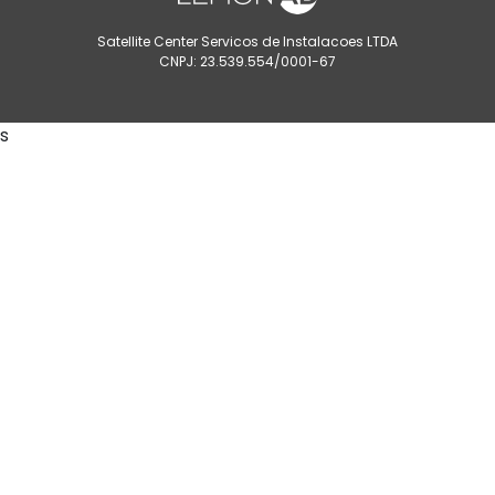
Satellite Center Servicos de Instalacoes LTDA
CNPJ: 23.539.554/0001-67
s