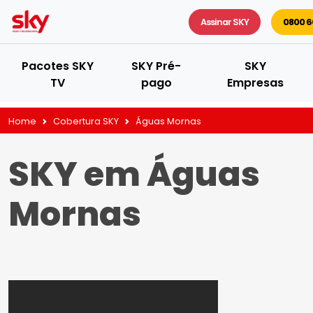
Assinar SKY
0800 6
Pacotes SKY
SKY Pré-
SKY
TV
pago
Empresas
Home
Cobertura SKY
Águas Mornas
SKY em Águas
Mornas