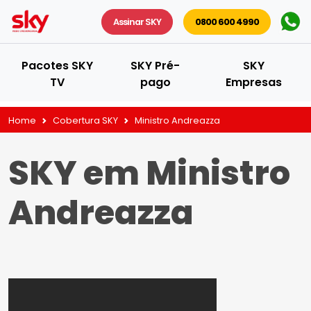
Assinar SKY
0800 600 4990
Pacotes SKY
SKY Pré-
SKY
TV
pago
Empresas
Home
Cobertura SKY
Ministro Andreazza
SKY em Ministro
Andreazza