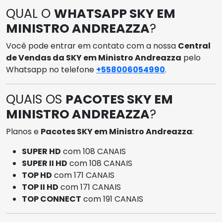
QUAL O
WHATSAPP SKY EM
MINISTRO ANDREAZZA
?
Você pode entrar em contato com a nossa
Central
de Vendas da SKY em Ministro Andreazza
pelo
Whatsapp no telefone
+558006054990
.
QUAIS OS
PACOTES SKY EM
MINISTRO ANDREAZZA
?
Planos e
Pacotes SKY em Ministro Andreazza
:
SUPER HD
com 108 CANAIS
SUPER II HD
com 108 CANAIS
TOP HD
com 171 CANAIS
TOP II HD
com 171 CANAIS
TOP CONNECT
com 191 CANAIS