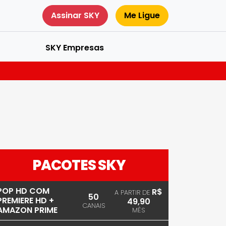
Assinar SKY
Me Ligue
SKY Empresas
PACOTES SKY
POP HD COM
R$
A PARTIR DE
50
PREMIERE HD +
49,90
CANAIS
AMAZON PRIME
MÊS