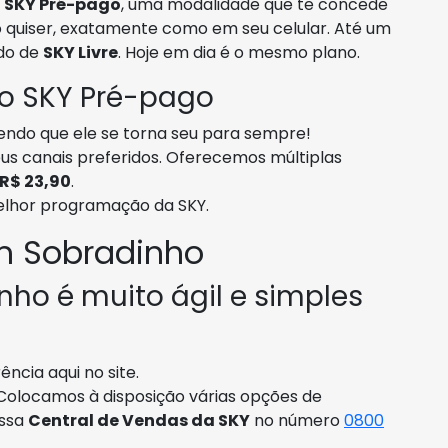
o
SKY Pré-pago
, uma modalidade que te concede
 quiser, exatamente como em seu celular. Até um
do de
SKY Livre
. Hoje em dia é o mesmo plano.
 o SKY Pré-pago
sendo que ele se torna seu para sempre!
us canais preferidos. Oferecemos múltiplas
R$ 23,90
.
elhor programação da SKY.
m Sobradinho
ho é muito ágil e simples
ncia aqui no site.
 Colocamos à disposição várias opções de
ossa
Central de Vendas da SKY
no número
0800