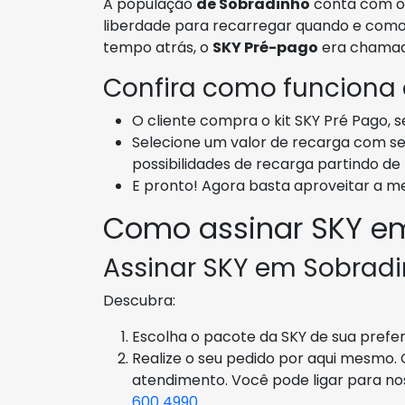
A população
de Sobradinho
conta com 
liberdade para recarregar quando e como
tempo atrás, o
SKY Pré-pago
era chama
Confira como funciona
O cliente compra o kit SKY Pré Pago, 
Selecione um valor de recarga com se
possibilidades de recarga partindo de
E pronto! Agora basta aproveitar a m
Como assinar SKY e
Assinar SKY em Sobradin
Descubra:
Escolha o pacote da SKY de sua preferê
Realize o seu pedido por aqui mesmo.
atendimento. Você pode ligar para n
600 4990