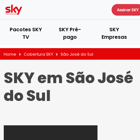
Assinar SKY
Pacotes SKY
SKY Pré-
SKY
TV
pago
Empresas
Home
Cobertura SKY
São José do Sul
SKY em São José
do Sul