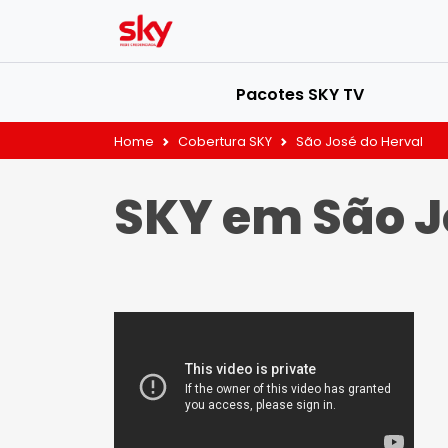
Pacotes SKY TV
Home
Cobertura SKY
São José do Herval
SKY em São J