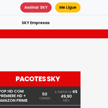
Assinar SKY
Me Ligue
SKY Empresas
PACOTES SKY
POP HD COM
R$
A PARTIR DE
50
PREMIERE HD +
49,90
CANAIS
AMAZON PRIME
MÊS