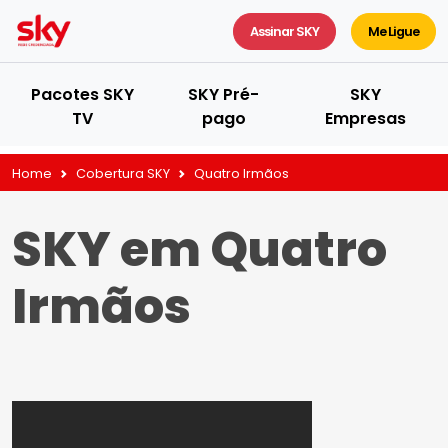
Assinar SKY
Me Ligue
Pacotes SKY
SKY Pré-
SKY
TV
pago
Empresas
Home
Cobertura SKY
Quatro Irmãos
SKY em Quatro
Irmãos