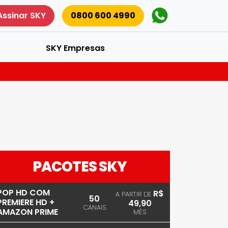
Assinar SKY
0800 600 4990
SKY Empresas
PACOTES SKY
POP HD COM
R$
A PARTIR DE
50
PREMIERE HD +
49,90
CANAIS
AMAZON PRIME
MÊS