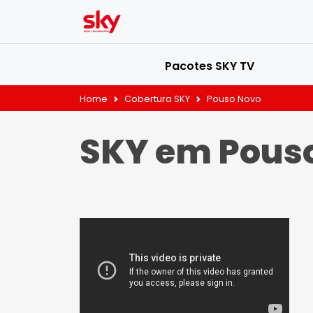
Pacotes SKY TV
Home
Cobertura SKY
Pouso Novo
SKY em Pous