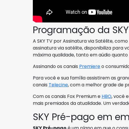
Programação da SKY
A SKY TV por Assinatura via Satélite, co
assinatura via satélite, disponibiliza para 
máxima qualidade, tanto em aúdio quanto
Assinando os canais
Premiere
o consumidor
Para você e sua família assistirem as gra
canais
Telecine
, com a melhor grade de 
Com os canais Fox Premium e
HBO
, você e
mais premiados da atualidade. Um verdadei
SKY Pré-pago em em
SKY Pré-pago
é um plano em que o consu